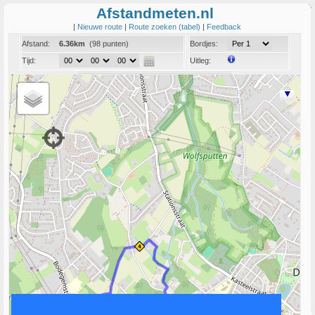
Afstandmeten.nl
|
Nieuwe route
|
Route zoeken (tabel)
|
Feedback
Afstand:
6.36km
(98 punten)
Bordjes:
Tijd:
Uitleg:
Coord:
Info:
Link naar deze route