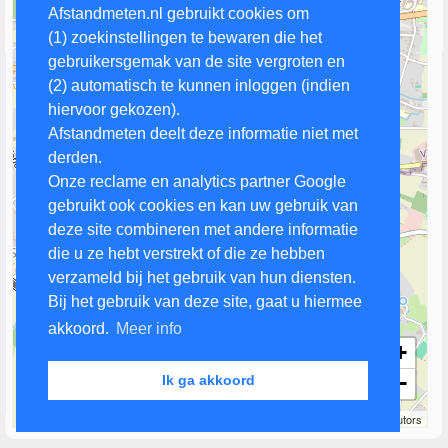
Afstandmeten.nl gebruikt cookies om
(1) zoekinstellingen te bewaren die het
gebruikersgemak van de site vergroten en
(2) automatisch te kunnen inloggen (indien
hiervoor gekozen).
Afstandmeten deelt deze informatie niet met
derden.
Onze reclame en analytics partner Google
gebruikt ook cookies en kan uw gebruik van
deze site combineren met andere informatie
die u ze hebt verstrekt of die ze hebben
verzameld bij het gebruik van hun diensten.
Bij het gebruik van deze site, gaat u hiermee
akkoord.
Meer info
+
−
Ik ga akkoord
500 m
Leaflet
| Map data ©
OpenStreetMap
contributors