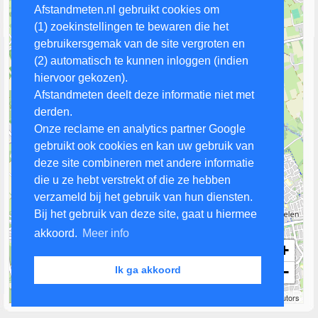
Afstandmeten.nl gebruikt cookies om
(1) zoekinstellingen te bewaren die het
gebruikersgemak van de site vergroten en
(2) automatisch te kunnen inloggen (indien
hiervoor gekozen).
Afstandmeten deelt deze informatie niet met
derden.
Onze reclame en analytics partner Google
gebruikt ook cookies en kan uw gebruik van
deze site combineren met andere informatie
die u ze hebt verstrekt of die ze hebben
verzameld bij het gebruik van hun diensten.
Bij het gebruik van deze site, gaat u hiermee
akkoord.
Meer info
+
−
Ik ga akkoord
1 km
Leaflet
| Map data ©
OpenStreetMap
contributors