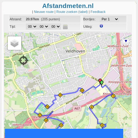
Afstandmeten.nl
|
Nieuwe route
|
Route zoeken (tabel)
|
Feedback
Afstand:
20.97km
(205 punten)
Bordjes:
Tijd:
Uitleg:
Coord:
Info:
Link naar deze route