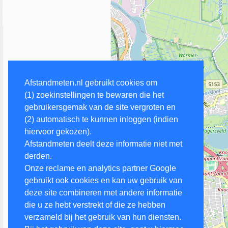
Afstandmeten.nl gebruikt cookies om
(1) zoekinstellingen te bewaren die het
gebruikersgemak van de site vergroten en
(2) automatisch te kunnen inloggen (indien
hiervoor gekozen).
Afstandmeten deelt deze informatie niet met
derden.
Onze reclame en analytics partner Google
gebruikt ook cookies en kan uw gebruik van
deze site combineren met andere informatie
die u ze hebt verstrekt of die ze hebben
verzameld bij het gebruik van hun diensten.