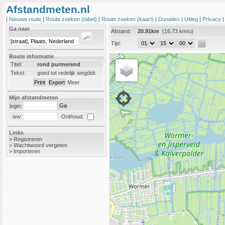
Afstandmeten.nl
|
Nieuwe route
|
Route zoeken (tabel)
|
Route zoeken (kaart)
|
Donaties
|
Uitleg
|
Privacy
Ga naar
Afstand:
20.91km
(16.73 km/u)
Tijd:
Route informatie
Titel:
rond purmerend
Tekst:
goed tot redelijk wegdek
Meer
Mijn afstandmeten
login:
Onthoud:
ww:
Links
>
Registreren
>
Wachtwoord vergeten
>
Importeren