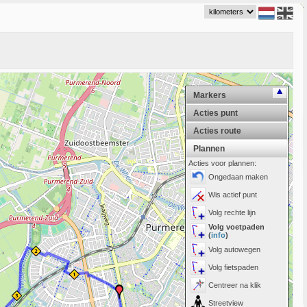
Markers
Acties punt
Acties route
Plannen
Acties voor plannen:
Ongedaan maken
Wis actief punt
Volg rechte lijn
Volg voetpaden
(
info
)
Volg autowegen
Volg fietspaden
Centreer na klik
Streetview