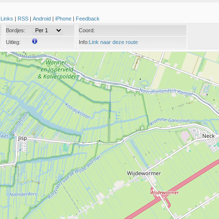
|
Links
|
RSS
|
Android
|
iPhone
|
Feedback
Bordjes:
Coord:
Uitleg:
Info:
Link naar deze route