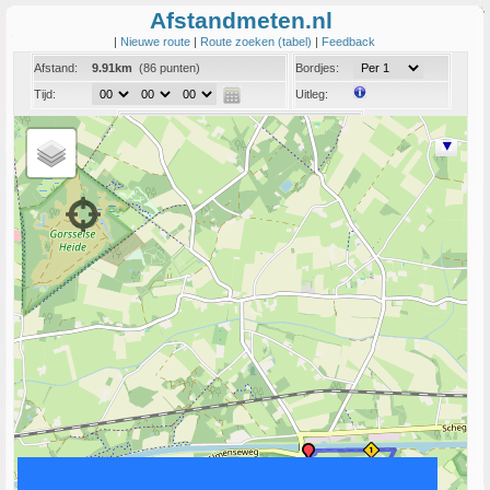
Afstandmeten.nl
|
Nieuwe route
|
Route zoeken (tabel)
|
Feedback
Afstand:
9.91km
(86 punten)
Bordjes:
Tijd:
Uitleg:
Coord:
Info:
Link naar deze route