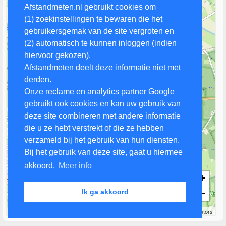
Afstandmeten.nl gebruikt cookies om
(1) zoekinstellingen te bewaren die het
gebruikersgemak van de site vergroten en
(2) automatisch te kunnen inloggen (indien
hiervoor gekozen).
Afstandmeten deelt deze informatie niet met
derden.
Onze reclame en analytics partner Google
gebruikt ook cookies en kan uw gebruik van
deze site combineren met andere informatie
die u ze hebt verstrekt of die ze hebben
verzameld bij het gebruik van hun diensten.
Bij het gebruik van deze site, gaat u hiermee
akkoord.
Meer info
+
−
Ik ga akkoord
1 km
Leaflet
| Map data ©
OpenStreetMap
contributors