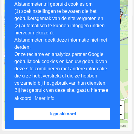
Afstandmeten.nl gebruikt cookies om
(1) zoekinstellingen te bewaren die het
gebruikersgemak van de site vergroten en
(2) automatisch te kunnen inloggen (indien
hiervoor gekozen).
Afstandmeten deelt deze informatie niet met
derden.
Onze reclame en analytics partner Google
gebruikt ook cookies en kan uw gebruik van
deze site combineren met andere informatie
die u ze hebt verstrekt of die ze hebben
verzameld bij het gebruik van hun diensten.
Bij het gebruik van deze site, gaat u hiermee
akkoord.
Meer info
+
−
Ik ga akkoord
500 m
Leaflet
| Map data ©
OpenStreetMap
contributors