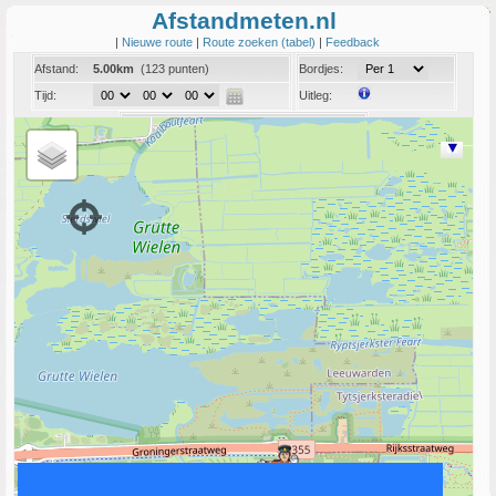
Afstandmeten.nl
|
Nieuwe route
|
Route zoeken (tabel)
|
Feedback
Afstand:
5.00km
(123 punten)
Bordjes:
Tijd:
Uitleg:
Coord:
Info:
Link naar deze route