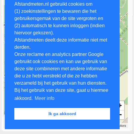
Afstandmeten.nl gebruikt cookies om
(1) zoekinstellingen te bewaren die het
gebruikersgemak van de site vergroten en
(2) automatisch te kunnen inloggen (indien
hiervoor gekozen).
Afstandmeten deelt deze informatie niet met
derden.
Onze reclame en analytics partner Google
gebruikt ook cookies en kan uw gebruik van
deze site combineren met andere informatie
die u ze hebt verstrekt of die ze hebben
verzameld bij het gebruik van hun diensten.
Bij het gebruik van deze site, gaat u hiermee
akkoord.
Meer info
+
−
Ik ga akkoord
200 m
Leaflet
| Map data ©
OpenStreetMap
contributors