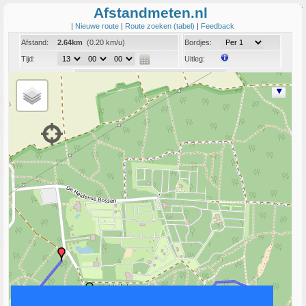
Afstandmeten.nl
|
Nieuwe route
|
Route zoeken (tabel)
|
Feedback
Afstand:
2.64km
(0.20 km/u)
Bordjes:
Tijd:
Uitleg:
Coord:
Info:
Link naar deze route