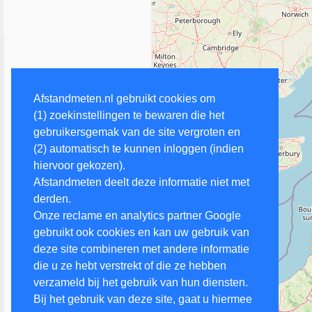
Afstandmeten.nl gebruikt cookies om
(1) zoekinstellingen te bewaren die het
gebruikersgemak van de site vergroten en
(2) automatisch te kunnen inloggen (indien
hiervoor gekozen).
Afstandmeten deelt deze informatie niet met
derden.
Onze reclame en analytics partner Google
gebruikt ook cookies en kan uw gebruik van
deze site combineren met andere informatie
die u ze hebt verstrekt of die ze hebben
verzameld bij het gebruik van hun diensten.
Bij het gebruik van deze site, gaat u hiermee