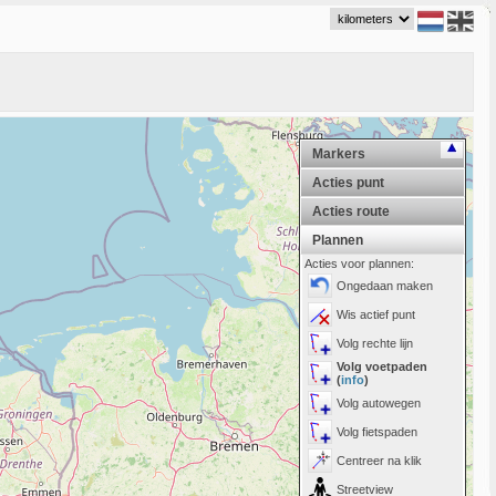
Markers
Acties punt
Acties route
Plannen
Acties voor plannen:
Ongedaan maken
Wis actief punt
Volg rechte lijn
Volg voetpaden
(
info
)
Volg autowegen
Volg fietspaden
Centreer na klik
Streetview