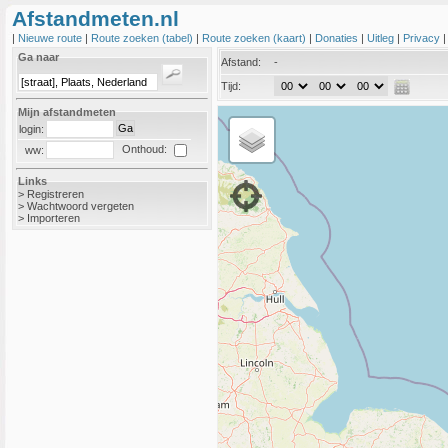
Afstandmeten.nl
|
Nieuwe route
|
Route zoeken (tabel)
|
Route zoeken (kaart)
|
Donaties
|
Uitleg
|
Privacy
Ga naar
Afstand:
-
Tijd:
Mijn afstandmeten
login:
Onthoud:
ww:
Links
>
Registreren
>
Wachtwoord vergeten
>
Importeren