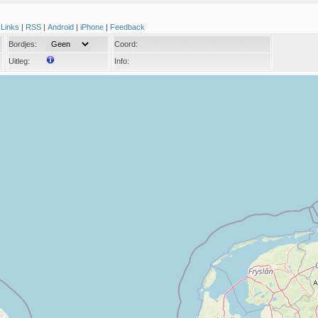
|
Links
|
RSS
|
Android
|
iPhone
|
Feedback
Bordjes:
Coord:
Uitleg:
Info: