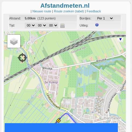
Afstandmeten.nl
|
Nieuwe route
|
Route zoeken (tabel)
|
Feedback
Afstand:
5.00km
(123 punten)
Bordjes:
Tijd:
Uitleg:
Coord:
Info:
Link naar deze route