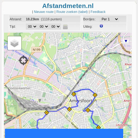
Afstandmeten.nl
|
Nieuwe route
|
Route zoeken (tabel)
|
Feedback
Afstand:
18.23km
(1116 punten)
Bordjes:
Tijd:
Uitleg:
Coord:
Info:
Link naar deze route