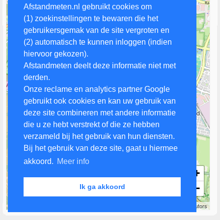
Afstandmeten.nl gebruikt cookies om
(1) zoekinstellingen te bewaren die het
gebruikersgemak van de site vergroten en
(2) automatisch te kunnen inloggen (indien
hiervoor gekozen).
Afstandmeten deelt deze informatie niet met
derden.
Onze reclame en analytics partner Google
gebruikt ook cookies en kan uw gebruik van
deze site combineren met andere informatie
die u ze hebt verstrekt of die ze hebben
verzameld bij het gebruik van hun diensten.
Bij het gebruik van deze site, gaat u hiermee
akkoord.
Meer info
+
−
Ik ga akkoord
1 km
Leaflet
| Map data ©
OpenStreetMap
contributors