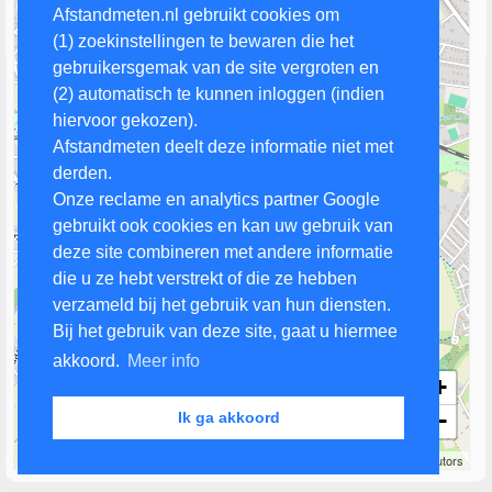
Afstandmeten.nl gebruikt cookies om
(1) zoekinstellingen te bewaren die het
gebruikersgemak van de site vergroten en
(2) automatisch te kunnen inloggen (indien
hiervoor gekozen).
Afstandmeten deelt deze informatie niet met
derden.
Onze reclame en analytics partner Google
gebruikt ook cookies en kan uw gebruik van
deze site combineren met andere informatie
die u ze hebt verstrekt of die ze hebben
verzameld bij het gebruik van hun diensten.
Bij het gebruik van deze site, gaat u hiermee
akkoord.
Meer info
+
−
Ik ga akkoord
500 m
Leaflet
| Map data ©
OpenStreetMap
contributors