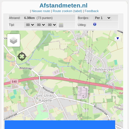
Afstandmeten.nl
|
Nieuwe route
|
Route zoeken (tabel)
|
Feedback
Afstand:
6.38km
(73 punten)
Bordjes:
Tijd:
Uitleg:
Coord:
Info:
Link naar deze route