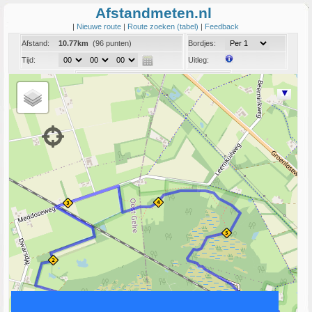
Afstandmeten.nl
|
Nieuwe route
|
Route zoeken (tabel)
|
Feedback
Afstand:
10.77km
(96 punten)
Bordjes:
Tijd:
Uitleg:
Coord:
Info:
Link naar deze route