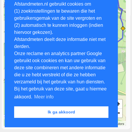
Afstandmeten.nl gebruikt cookies om
(1) zoekinstellingen te bewaren die het
gebruikersgemak van de site vergroten en
(2) automatisch te kunnen inloggen (indien
hiervoor gekozen).
Afstandmeten deelt deze informatie niet met
derden.
Onze reclame en analytics partner Google
gebruikt ook cookies en kan uw gebruik van
deze site combineren met andere informatie
die u ze hebt verstrekt of die ze hebben
verzameld bij het gebruik van hun diensten.
Bij het gebruik van deze site, gaat u hiermee
akkoord.
Meer info
+
−
Ik ga akkoord
500 m
Leaflet
| Map data ©
OpenStreetMap
contributors