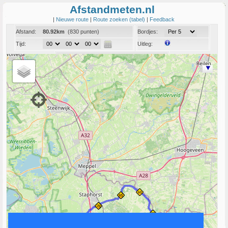
Afstandmeten.nl
|
Nieuwe route
|
Route zoeken (tabel)
|
Feedback
Afstand:
80.92km
(830 punten)
Bordjes:
Tijd:
Uitleg:
Coord:
Info:
Link naar deze route