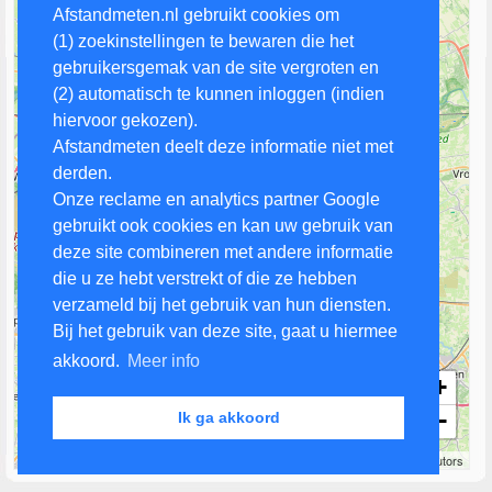
Afstandmeten.nl gebruikt cookies om
(1) zoekinstellingen te bewaren die het
gebruikersgemak van de site vergroten en
(2) automatisch te kunnen inloggen (indien
hiervoor gekozen).
Afstandmeten deelt deze informatie niet met
derden.
Onze reclame en analytics partner Google
gebruikt ook cookies en kan uw gebruik van
deze site combineren met andere informatie
die u ze hebt verstrekt of die ze hebben
verzameld bij het gebruik van hun diensten.
Bij het gebruik van deze site, gaat u hiermee
akkoord.
Meer info
+
−
Ik ga akkoord
5 km
Leaflet
| Map data ©
OpenStreetMap
contributors