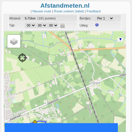
Afstandmeten.nl
|
Nieuwe route
|
Route zoeken (tabel)
|
Feedback
Afstand:
5.71km
(161 punten)
Bordjes:
Tijd:
Uitleg:
Coord:
Info:
Link naar deze route