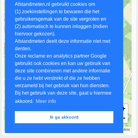
Afstandmeten.nl gebruikt cookies om
(1) zoekinstellingen te bewaren die het
gebruikersgemak van de site vergroten en
(2) automatisch te kunnen inloggen (indien
hiervoor gekozen).
Afstandmeten deelt deze informatie niet met
derden.
Onze reclame en analytics partner Google
gebruikt ook cookies en kan uw gebruik van
deze site combineren met andere informatie
die u ze hebt verstrekt of die ze hebben
verzameld bij het gebruik van hun diensten.
Bij het gebruik van deze site, gaat u hiermee
akkoord.
Meer info
+
−
Ik ga akkoord
500 m
Leaflet
| Map data ©
OpenStreetMap
contributors