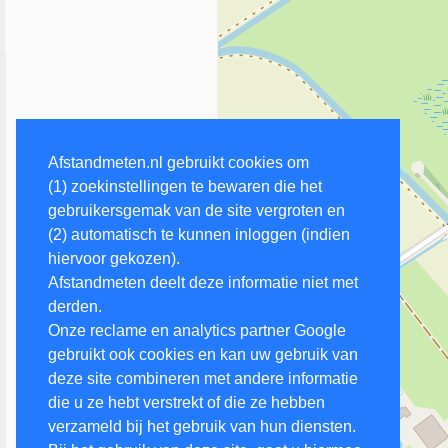
Afstandmeten.nl gebruikt cookies om
(1) zoekinstellingen te bewaren die het
gebruikersgemak van de site vergroten en
(2) automatisch te kunnen inloggen (indien
hiervoor gekozen).
Afstandmeten deelt deze informatie niet met
derden.
Onze reclame en analytics partner Google
gebruikt ook cookies en kan uw gebruik van
deze site combineren met andere informatie
die u ze hebt verstrekt of die ze hebben
verzameld bij het gebruik van hun diensten.