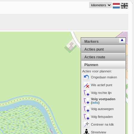
Markers
Acties punt
Acties route
Plannen
Acties voor plannen:
Ongedaan maken
Wis actief punt
Volg rechte lijn
Volg voetpaden
(
info
)
Volg autowegen
Volg fietspaden
Centreer na klik
Streetview