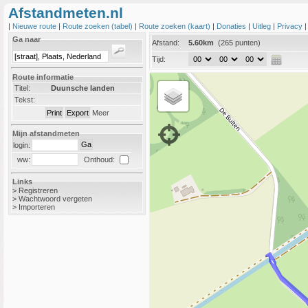
Afstandmeten.nl
|
Nieuwe route
|
Route zoeken (tabel)
|
Route zoeken (kaart)
|
Donaties
|
Uitleg
|
Privacy
Ga naar
Afstand:
5.60km
(265 punten)
Tijd:
Route informatie
Titel:
Duunsche landen
Tekst:
Meer
Mijn afstandmeten
login:
Onthoud:
ww:
Links
>
Registreren
>
Wachtwoord vergeten
>
Importeren