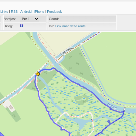
|
Links
|
RSS
|
Android
|
iPhone
|
Feedback
Bordjes:
Coord:
Uitleg:
Info:
Link naar deze route