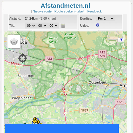
Afstandmeten.nl
|
Nieuwe route
|
Route zoeken (tabel)
|
Feedback
Afstand:
24.24km
(2.69 km/u)
Bordjes:
Tijd:
Uitleg:
Coord:
Info:
Link naar deze route