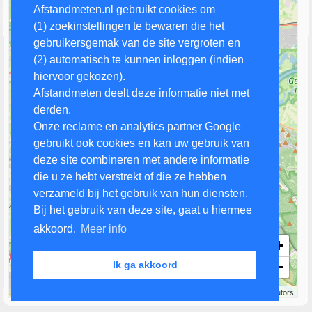
Afstandmeten.nl gebruikt cookies om
(1) zoekinstellingen te bewaren die het
gebruikersgemak van de site vergroten en
(2) automatisch te kunnen inloggen (indien
hiervoor gekozen).
Afstandmeten deelt deze informatie niet met
derden.
Onze reclame en analytics partner Google
gebruikt ook cookies en kan uw gebruik van
deze site combineren met andere informatie
die u ze hebt verstrekt of die ze hebben
verzameld bij het gebruik van hun diensten.
Bij het gebruik van deze site, gaat u hiermee
akkoord.
Meer info
+
−
Ik ga akkoord
3 km
Leaflet
| Map data ©
OpenStreetMap
contributors