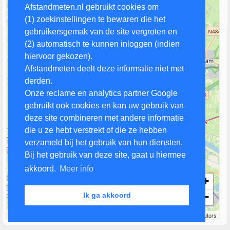
Afstandmeten.nl gebruikt cookies om
(1) zoekinstellingen te bewaren die het
gebruikersgemak van de site vergroten en
(2) automatisch te kunnen inloggen (indien
hiervoor gekozen).
Afstandmeten deelt deze informatie niet met
derden.
Onze reclame en analytics partner Google
gebruikt ook cookies en kan uw gebruik van
deze site combineren met andere informatie
die u ze hebt verstrekt of die ze hebben
verzameld bij het gebruik van hun diensten.
Bij het gebruik van deze site, gaat u hiermee
akkoord.
Meer info
+
−
Ik ga akkoord
3 km
Leaflet
| Map data ©
OpenStreetMap
contributors