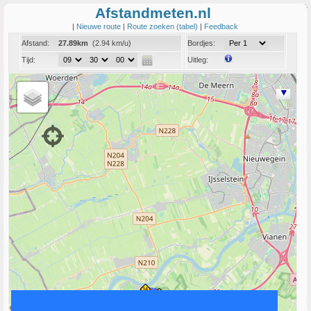
Afstandmeten.nl
|
Nieuwe route
|
Route zoeken (tabel)
|
Feedback
Afstand:
27.89km
(2.94 km/u)
Bordjes:
Tijd:
Uitleg:
Coord:
Info:
Link naar deze route