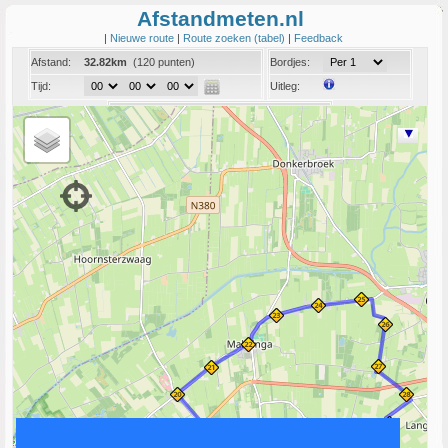
Afstandmeten.nl
|
Nieuwe route
|
Route zoeken (tabel)
|
Feedback
Afstand:
32.82km
(120 punten)
Bordjes:
Tijd:
Uitleg:
Coord:
Info:
Link naar deze route