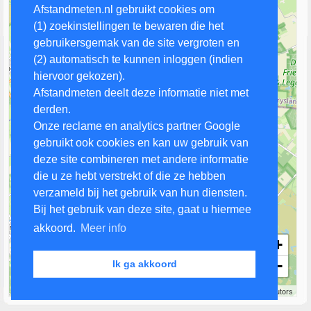
Afstandmeten.nl gebruikt cookies om
(1) zoekinstellingen te bewaren die het
gebruikersgemak van de site vergroten en
(2) automatisch te kunnen inloggen (indien
hiervoor gekozen).
Afstandmeten deelt deze informatie niet met
derden.
Onze reclame en analytics partner Google
gebruikt ook cookies en kan uw gebruik van
deze site combineren met andere informatie
die u ze hebt verstrekt of die ze hebben
verzameld bij het gebruik van hun diensten.
Bij het gebruik van deze site, gaat u hiermee
akkoord.
Meer info
+
−
Ik ga akkoord
2 km
Leaflet
| Map data ©
OpenStreetMap
contributors