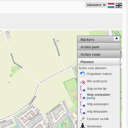
Markers
Acties punt
Acties route
Plannen
Acties voor plannen:
Ongedaan maken
Wis actief punt
Volg rechte lijn
Volg voetpaden
(
info
)
Volg autowegen
Volg fietspaden
Centreer na klik
Streetview