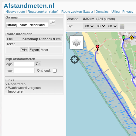
Afstandmeten.nl
|
Nieuwe route
|
Route zoeken (tabel)
|
Route zoeken (kaart)
|
Donaties
|
Uitleg
|
Privacy
Ga naar
Afstand:
8.92km
(424 punten)
Tijd:
Route informatie
Titel:
Kerstloop Dishoek 9 km
Tekst:
Meer
Mijn afstandmeten
login:
Onthoud:
ww:
Links
>
Registreren
>
Wachtwoord vergeten
>
Importeren