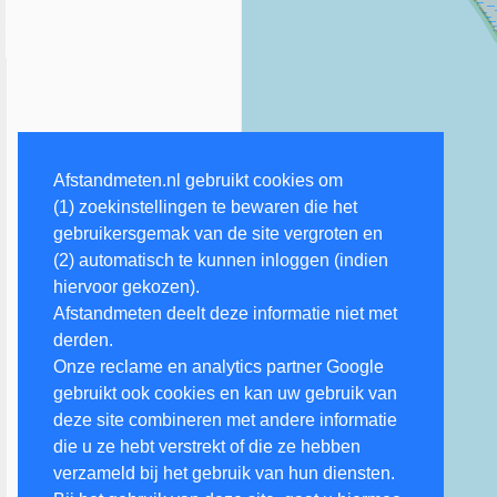
Afstandmeten.nl gebruikt cookies om
(1) zoekinstellingen te bewaren die het
gebruikersgemak van de site vergroten en
(2) automatisch te kunnen inloggen (indien
hiervoor gekozen).
Afstandmeten deelt deze informatie niet met
derden.
Onze reclame en analytics partner Google
gebruikt ook cookies en kan uw gebruik van
deze site combineren met andere informatie
die u ze hebt verstrekt of die ze hebben
verzameld bij het gebruik van hun diensten.