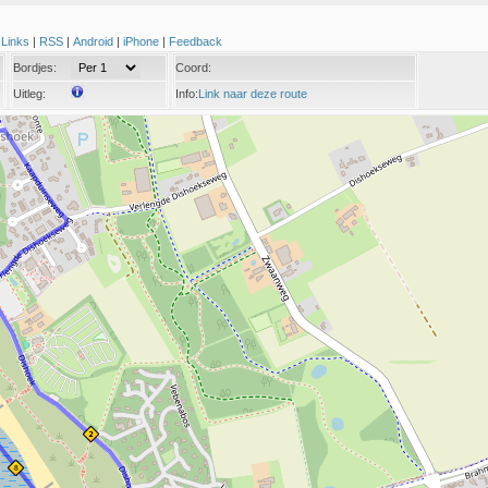
|
Links
|
RSS
|
Android
|
iPhone
|
Feedback
Bordjes:
Coord:
Uitleg:
Info:
Link naar deze route