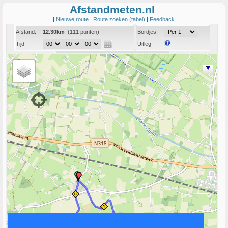
Afstandmeten.nl
|
Nieuwe route
|
Route zoeken (tabel)
|
Feedback
Afstand:
12.30km
(111 punten)
Bordjes:
Tijd:
Uitleg:
Coord:
Info:
Link naar deze route