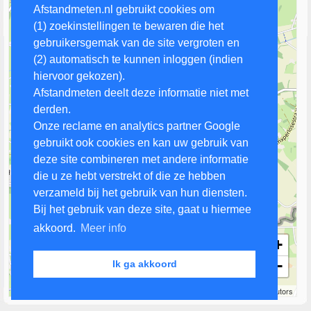
Afstandmeten.nl gebruikt cookies om
(1) zoekinstellingen te bewaren die het
gebruikersgemak van de site vergroten en
(2) automatisch te kunnen inloggen (indien
hiervoor gekozen).
Afstandmeten deelt deze informatie niet met
derden.
Onze reclame en analytics partner Google
gebruikt ook cookies en kan uw gebruik van
deze site combineren met andere informatie
die u ze hebt verstrekt of die ze hebben
verzameld bij het gebruik van hun diensten.
Bij het gebruik van deze site, gaat u hiermee
akkoord.
Meer info
+
−
Ik ga akkoord
1 km
Leaflet
| Map data ©
OpenStreetMap
contributors