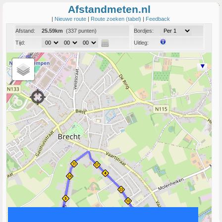
Afstandmeten.nl
|
Nieuwe route
|
Route zoeken (tabel)
|
Feedback
Afstand:
25.59km
(337 punten)
Bordjes:
Tijd:
Uitleg:
Coord:
Info:
Link naar deze route