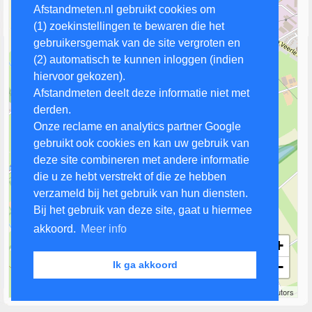
Afstandmeten.nl gebruikt cookies om
(1) zoekinstellingen te bewaren die het
gebruikersgemak van de site vergroten en
(2) automatisch te kunnen inloggen (indien
hiervoor gekozen).
Afstandmeten deelt deze informatie niet met
derden.
Onze reclame en analytics partner Google
gebruikt ook cookies en kan uw gebruik van
deze site combineren met andere informatie
die u ze hebt verstrekt of die ze hebben
verzameld bij het gebruik van hun diensten.
Bij het gebruik van deze site, gaat u hiermee
akkoord.
Meer info
+
−
Ik ga akkoord
500 m
Leaflet
| Map data ©
OpenStreetMap
contributors