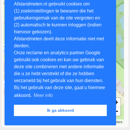
Afstandmeten.nl gebruikt cookies om
(1) zoekinstellingen te bewaren die het
gebruikersgemak van de site vergroten en
(2) automatisch te kunnen inloggen (indien
hiervoor gekozen).
Afstandmeten deelt deze informatie niet met
derden.
Onze reclame en analytics partner Google
gebruikt ook cookies en kan uw gebruik van
deze site combineren met andere informatie
die u ze hebt verstrekt of die ze hebben
verzameld bij het gebruik van hun diensten.
Bij het gebruik van deze site, gaat u hiermee
akkoord.
Meer info
+
−
Ik ga akkoord
100 m
Leaflet
| Map data ©
OpenStreetMap
contributors