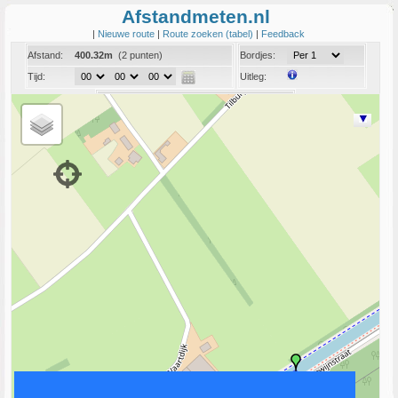
Afstandmeten.nl
|
Nieuwe route
|
Route zoeken (tabel)
|
Feedback
Afstand:
400.32m
(2 punten)
Bordjes:
Tijd:
Uitleg:
Coord:
Info:
Link naar deze route