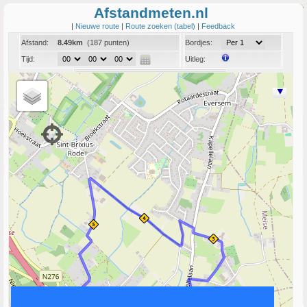
Afstandmeten.nl
|
Nieuwe route
|
Route zoeken (tabel)
|
Feedback
Afstand:
8.49km
(187 punten)
Bordjes:
Tijd:
Uitleg:
Coord:
Info:
Link naar deze route