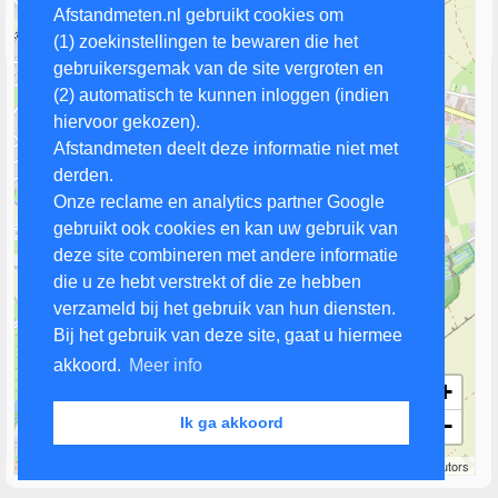
Afstandmeten.nl gebruikt cookies om
(1) zoekinstellingen te bewaren die het
gebruikersgemak van de site vergroten en
(2) automatisch te kunnen inloggen (indien
hiervoor gekozen).
Afstandmeten deelt deze informatie niet met
derden.
Onze reclame en analytics partner Google
gebruikt ook cookies en kan uw gebruik van
deze site combineren met andere informatie
die u ze hebt verstrekt of die ze hebben
verzameld bij het gebruik van hun diensten.
Bij het gebruik van deze site, gaat u hiermee
akkoord.
Meer info
+
−
Ik ga akkoord
500 m
Leaflet
| Map data ©
OpenStreetMap
contributors