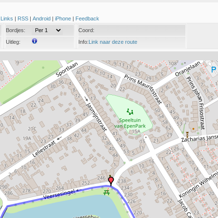
|
Links
|
RSS
|
Android
|
iPhone
|
Feedback
Bordjes:
Coord:
Uitleg:
Info:
Link naar deze route