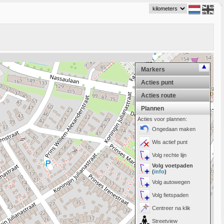
Markers
Acties punt
Acties route
Plannen
Acties voor plannen:
Ongedaan maken
Wis actief punt
Volg rechte lijn
Volg voetpaden
(
info
)
Volg autowegen
Volg fietspaden
Centreer na klik
Streetview