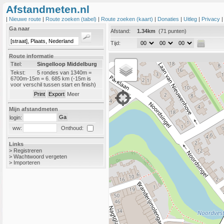
Afstandmeten.nl
|
Nieuwe route
|
Route zoeken (tabel)
|
Route zoeken (kaart)
|
Donaties
|
Uitleg
|
Privacy
Ga naar
Afstand:
1.34km
(71 punten)
Tijd:
Route informatie
Titel:
Singelloop Middelburg
Tekst:
5 rondes van 1340m =
6700m-15m = 6. 685 km (-15m is
voor verschil tussen start en finish)
Meer
Mijn afstandmeten
login:
Onthoud:
ww:
Links
>
Registreren
>
Wachtwoord vergeten
>
Importeren