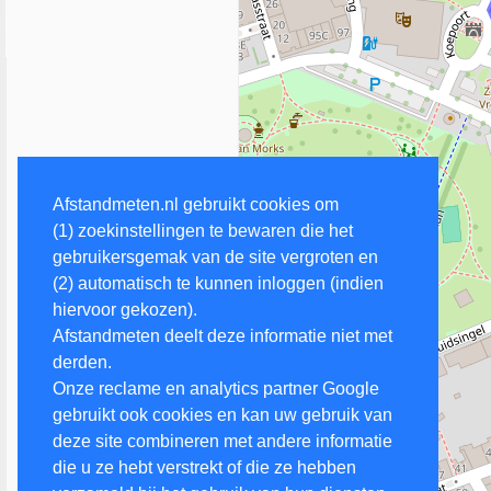
Afstandmeten.nl gebruikt cookies om
(1) zoekinstellingen te bewaren die het
gebruikersgemak van de site vergroten en
(2) automatisch te kunnen inloggen (indien
hiervoor gekozen).
Afstandmeten deelt deze informatie niet met
derden.
Onze reclame en analytics partner Google
gebruikt ook cookies en kan uw gebruik van
deze site combineren met andere informatie
die u ze hebt verstrekt of die ze hebben