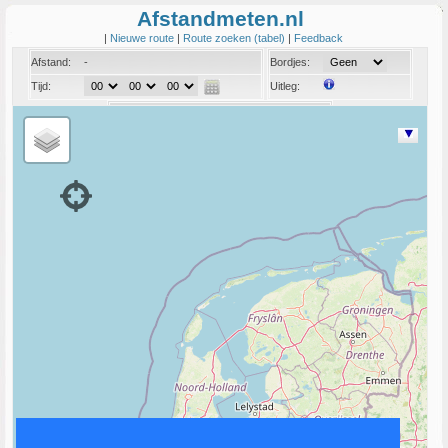
Afstandmeten.nl
|
Nieuwe route
|
Route zoeken (tabel)
|
Feedback
Afstand:
-
Bordjes:
Tijd:
Uitleg:
Coord:
Info: