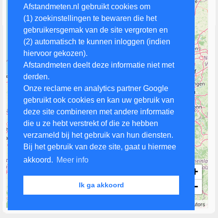
Afstandmeten.nl gebruikt cookies om
(1) zoekinstellingen te bewaren die het
gebruikersgemak van de site vergroten en
(2) automatisch te kunnen inloggen (indien
hiervoor gekozen).
Afstandmeten deelt deze informatie niet met
derden.
Onze reclame en analytics partner Google
gebruikt ook cookies en kan uw gebruik van
deze site combineren met andere informatie
die u ze hebt verstrekt of die ze hebben
verzameld bij het gebruik van hun diensten.
Bij het gebruik van deze site, gaat u hiermee
akkoord.
Meer info
+
−
Ik ga akkoord
50 km
Leaflet
| Map data ©
OpenStreetMap
contributors