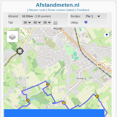
Afstandmeten.nl
|
Nieuwe route
|
Route zoeken (tabel)
|
Feedback
Afstand:
10.31km
(136 punten)
Bordjes:
Tijd:
Uitleg:
Coord:
Info:
Link naar deze route