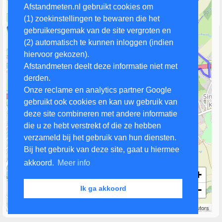
Afstandmeten.nl gebruikt cookies om
(1) zoekinstellingen te bewaren die het
gebruikersgemak van de site vergroten en
(2) automatisch te kunnen inloggen (indien
hiervoor gekozen).
Afstandmeten deelt deze informatie niet met
derden.
Onze reclame en analytics partner Google
gebruikt ook cookies en kan uw gebruik van
deze site combineren met andere informatie
die u ze hebt verstrekt of die ze hebben
verzameld bij het gebruik van hun diensten.
Bij het gebruik van deze site, gaat u hiermee
akkoord.
Meer info
+
−
Ik ga akkoord
500 m
Leaflet
| Map data ©
OpenStreetMap
contributors