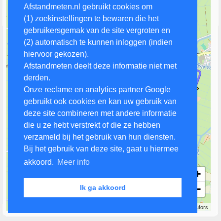
Afstandmeten.nl gebruikt cookies om
(1) zoekinstellingen te bewaren die het
gebruikersgemak van de site vergroten en
(2) automatisch te kunnen inloggen (indien
hiervoor gekozen).
Afstandmeten deelt deze informatie niet met
derden.
Onze reclame en analytics partner Google
gebruikt ook cookies en kan uw gebruik van
deze site combineren met andere informatie
die u ze hebt verstrekt of die ze hebben
verzameld bij het gebruik van hun diensten.
Bij het gebruik van deze site, gaat u hiermee
akkoord.
Meer info
+
−
Ik ga akkoord
1 km
Leaflet
| Map data ©
OpenStreetMap
contributors