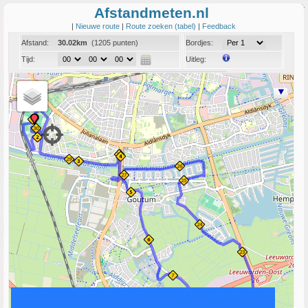
Afstandmeten.nl
|
Nieuwe route
|
Route zoeken (tabel)
|
Feedback
Afstand:
30.02km
(1205 punten)
Bordjes:
Tijd:
Uitleg:
Coord:
Info:
Link naar deze route