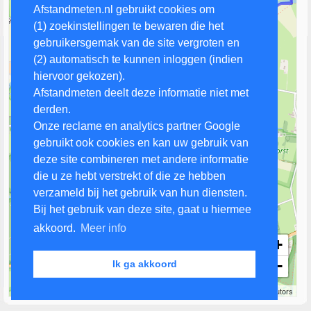
Afstandmeten.nl gebruikt cookies om
(1) zoekinstellingen te bewaren die het
gebruikersgemak van de site vergroten en
(2) automatisch te kunnen inloggen (indien
hiervoor gekozen).
Afstandmeten deelt deze informatie niet met
derden.
Onze reclame en analytics partner Google
gebruikt ook cookies en kan uw gebruik van
deze site combineren met andere informatie
die u ze hebt verstrekt of die ze hebben
verzameld bij het gebruik van hun diensten.
Bij het gebruik van deze site, gaat u hiermee
akkoord.
Meer info
+
−
Ik ga akkoord
500 m
Leaflet
| Map data ©
OpenStreetMap
contributors