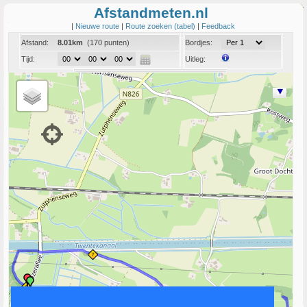
Afstandmeten.nl
|
Nieuwe route
|
Route zoeken (tabel)
|
Feedback
Afstand:
8.01km
(170 punten)
Bordjes:
Tijd:
Uitleg:
Coord:
Info:
Link naar deze route