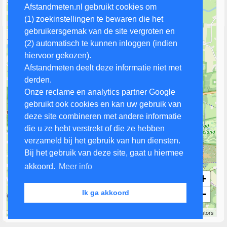
Afstandmeten.nl gebruikt cookies om
(1) zoekinstellingen te bewaren die het
gebruikersgemak van de site vergroten en
(2) automatisch te kunnen inloggen (indien
hiervoor gekozen).
Afstandmeten deelt deze informatie niet met
derden.
Onze reclame en analytics partner Google
gebruikt ook cookies en kan uw gebruik van
deze site combineren met andere informatie
die u ze hebt verstrekt of die ze hebben
verzameld bij het gebruik van hun diensten.
Bij het gebruik van deze site, gaat u hiermee
akkoord.
Meer info
+
−
Ik ga akkoord
1 km
Leaflet
| Map data ©
OpenStreetMap
contributors