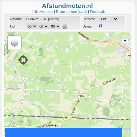
Afstandmeten.nl
|
Nieuwe route
|
Route zoeken (tabel)
|
Feedback
Afstand:
11.24km
(316 punten)
Bordjes:
Tijd:
Uitleg:
Coord:
Info:
Link naar deze route