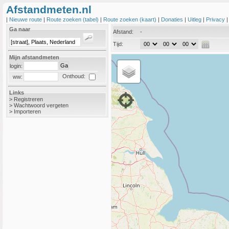
Afstandmeten.nl
|
Nieuwe route
|
Route zoeken (tabel)
|
Route zoeken (kaart)
|
Donaties
|
Uitleg
|
Privacy
Ga naar
Afstand:
-
Tijd:
Mijn afstandmeten
login:
Onthoud:
ww:
Links
>
Registreren
>
Wachtwoord vergeten
>
Importeren