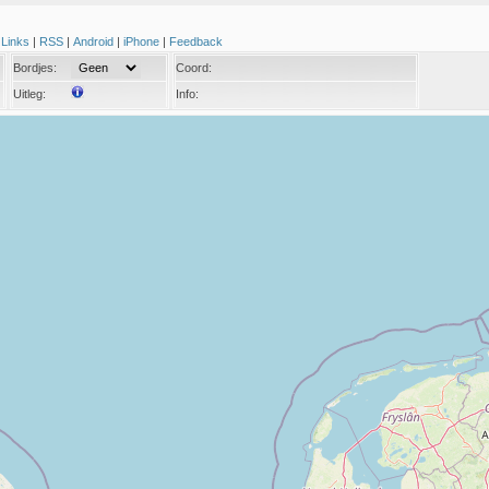
|
Links
|
RSS
|
Android
|
iPhone
|
Feedback
Bordjes:
Coord:
Uitleg:
Info: