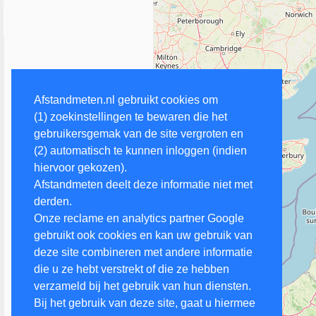
Afstandmeten.nl gebruikt cookies om
(1) zoekinstellingen te bewaren die het
gebruikersgemak van de site vergroten en
(2) automatisch te kunnen inloggen (indien
hiervoor gekozen).
Afstandmeten deelt deze informatie niet met
derden.
Onze reclame en analytics partner Google
gebruikt ook cookies en kan uw gebruik van
deze site combineren met andere informatie
die u ze hebt verstrekt of die ze hebben
verzameld bij het gebruik van hun diensten.
Bij het gebruik van deze site, gaat u hiermee