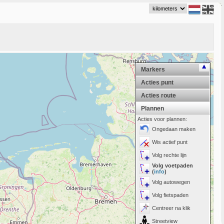
Markers
Acties punt
Acties route
Plannen
Acties voor plannen:
Ongedaan maken
Wis actief punt
Volg rechte lijn
Volg voetpaden
(
info
)
Volg autowegen
Volg fietspaden
Centreer na klik
Streetview