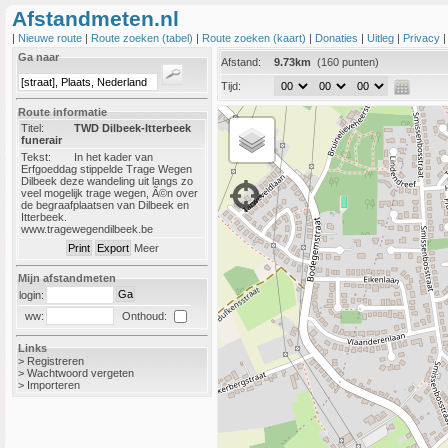
Afstandmeten.nl
|
Nieuwe route
|
Route zoeken (tabel)
|
Route zoeken (kaart)
|
Donaties
|
Uitleg
|
Privacy
Ga naar
Afstand:
9.73km
(160 punten)
Tijd:
Route informatie
Titel:
TWD Dilbeek-Itterbeek
funerair
Tekst:
In het kader van
Erfgoeddag stippelde Trage Wegen
Dilbeek deze wandeling uit langs zo
veel mogelijk trage wegen, Ã©n over
de begraafplaatsen van Dilbeek en
Itterbeek.
www.tragewegendilbeek.be
Meer
Mijn afstandmeten
login:
Onthoud:
ww:
Links
>
Registreren
>
Wachtwoord vergeten
>
Importeren