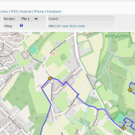
|
Links
|
RSS
|
Android
|
iPhone
|
Feedback
Bordjes:
Coord:
Uitleg:
Info:
Link naar deze route