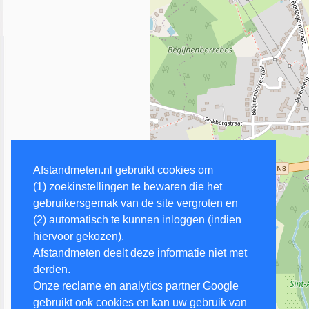
Afstandmeten.nl gebruikt cookies om
(1) zoekinstellingen te bewaren die het
gebruikersgemak van de site vergroten en
(2) automatisch te kunnen inloggen (indien
hiervoor gekozen).
Afstandmeten deelt deze informatie niet met
derden.
Onze reclame en analytics partner Google
gebruikt ook cookies en kan uw gebruik van