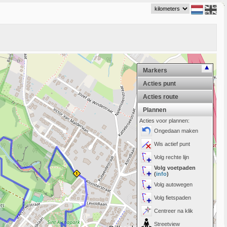
Markers
Acties punt
Acties route
Plannen
Acties voor plannen:
Ongedaan maken
Wis actief punt
Volg rechte lijn
Volg voetpaden
(
info
)
Volg autowegen
Volg fietspaden
Centreer na klik
Streetview