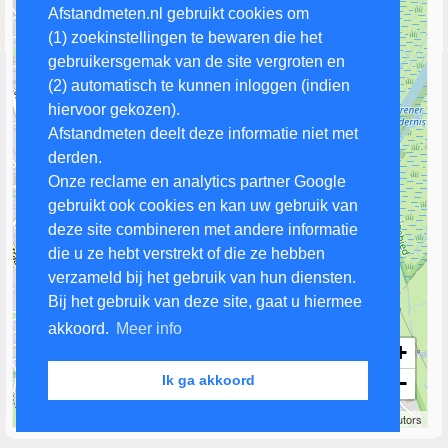
Afstandmeten.nl gebruikt cookies om
(1) zoekinstellingen te bewaren die het
gebruikersgemak van de site vergroten en
(2) automatisch te kunnen inloggen (indien
hiervoor gekozen).
Afstandmeten deelt deze informatie niet met
derden.
Onze reclame en analytics partner Google
gebruikt ook cookies en kan uw gebruik van
deze site combineren met andere informatie
die u ze hebt verstrekt of die ze hebben
verzameld bij het gebruik van hun diensten.
Bij het gebruik van deze site, gaat u hiermee
akkoord.
Meer info
+
−
Ik ga akkoord
500 m
Leaflet
| Map data ©
OpenStreetMap
contributors