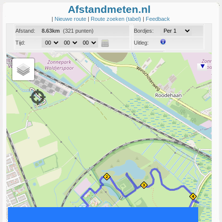
Afstandmeten.nl
|
Nieuwe route
|
Route zoeken (tabel)
|
Feedback
Afstand:
8.63km
(321 punten)
Bordjes:
Tijd:
Uitleg:
Coord:
Info:
Link naar deze route