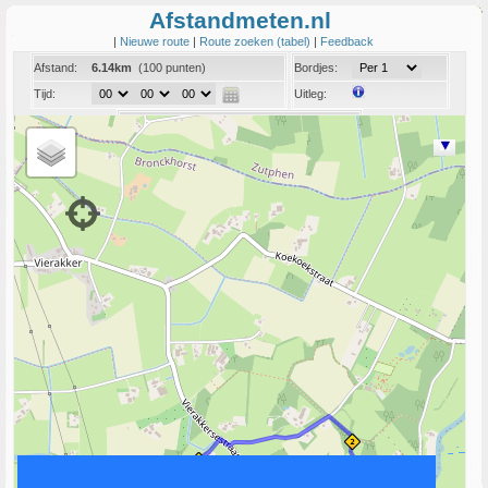
Afstandmeten.nl
|
Nieuwe route
|
Route zoeken (tabel)
|
Feedback
Afstand:
6.14km
(100 punten)
Bordjes:
Tijd:
Uitleg:
Coord:
Info:
Link naar deze route