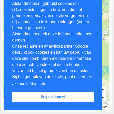
Afstandmeten.nl gebruikt cookies om
(1) zoekinstellingen te bewaren die het
gebruikersgemak van de site vergroten en
(2) automatisch te kunnen inloggen (indien
hiervoor gekozen).
Afstandmeten deelt deze informatie niet met
derden.
Onze reclame en analytics partner Google
gebruikt ook cookies en kan uw gebruik van
deze site combineren met andere informatie
die u ze hebt verstrekt of die ze hebben
verzameld bij het gebruik van hun diensten.
Bij het gebruik van deze site, gaat u hiermee
akkoord.
Meer info
+
−
Ik ga akkoord
500 m
Leaflet
| Map data ©
OpenStreetMap
contributors