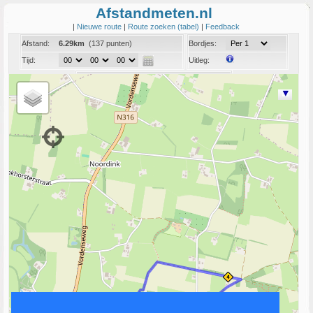
Afstandmeten.nl
|
Nieuwe route
|
Route zoeken (tabel)
|
Feedback
Afstand:
6.29km
(137 punten)
Bordjes:
Tijd:
Uitleg:
Coord:
Info:
Link naar deze route