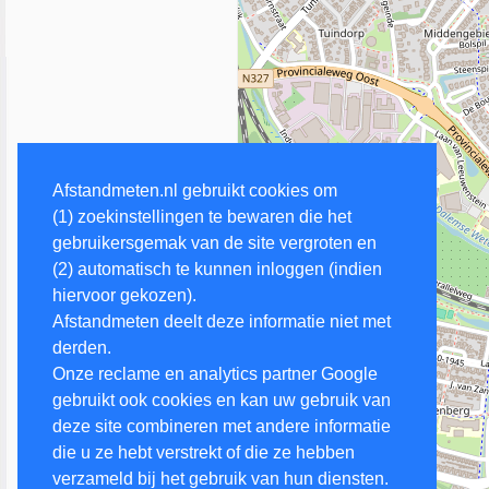
Afstandmeten.nl gebruikt cookies om
(1) zoekinstellingen te bewaren die het
gebruikersgemak van de site vergroten en
(2) automatisch te kunnen inloggen (indien
hiervoor gekozen).
Afstandmeten deelt deze informatie niet met
derden.
Onze reclame en analytics partner Google
gebruikt ook cookies en kan uw gebruik van
deze site combineren met andere informatie
die u ze hebt verstrekt of die ze hebben
verzameld bij het gebruik van hun diensten.