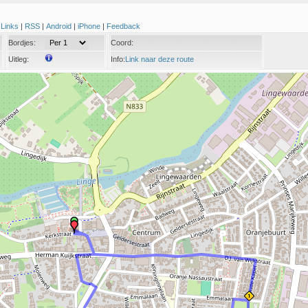
|
Links
|
RSS
|
Android
|
iPhone
|
Feedback
Bordjes:
Coord:
Uitleg:
Info:
Link naar deze route