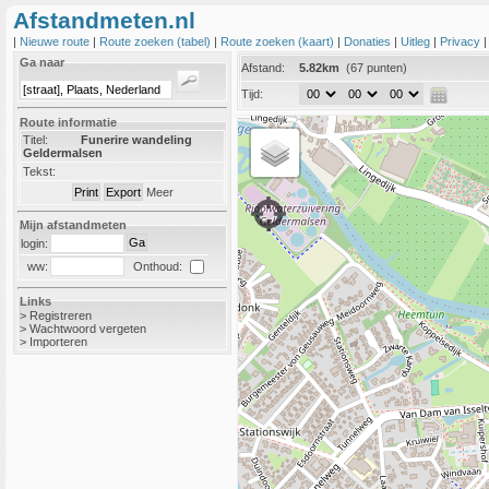
Afstandmeten.nl
|
Nieuwe route
|
Route zoeken (tabel)
|
Route zoeken (kaart)
|
Donaties
|
Uitleg
|
Privacy
Ga naar
Afstand:
5.82km
(67 punten)
Tijd:
Route informatie
Titel:
Funerire wandeling
Geldermalsen
Tekst:
Meer
Mijn afstandmeten
login:
Onthoud:
ww:
Links
>
Registreren
>
Wachtwoord vergeten
>
Importeren