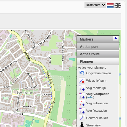
Markers
Acties punt
Acties route
Plannen
Acties voor plannen:
Ongedaan maken
Wis actief punt
Volg rechte lijn
Volg voetpaden
(
info
)
Volg autowegen
Volg fietspaden
Centreer na klik
Streetview