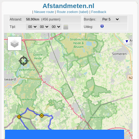
Afstandmeten.nl
|
Nieuwe route
|
Route zoeken (tabel)
|
Feedback
Afstand:
58.90km
(456 punten)
Bordjes:
Tijd:
Uitleg:
Coord:
Info:
Link naar deze route