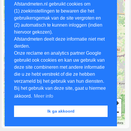
Afstandmeten.nl gebruikt cookies om
(1) zoekinstellingen te bewaren die het
gebruikersgemak van de site vergroten en
(2) automatisch te kunnen inloggen (indien
hiervoor gekozen).
Afstandmeten deelt deze informatie niet met
derden.
Onze reclame en analytics partner Google
gebruikt ook cookies en kan uw gebruik van
deze site combineren met andere informatie
die u ze hebt verstrekt of die ze hebben
verzameld bij het gebruik van hun diensten.
Bij het gebruik van deze site, gaat u hiermee
akkoord.
Meer info
+
−
Ik ga akkoord
3 km
Leaflet
| Map data ©
OpenStreetMap
contributors