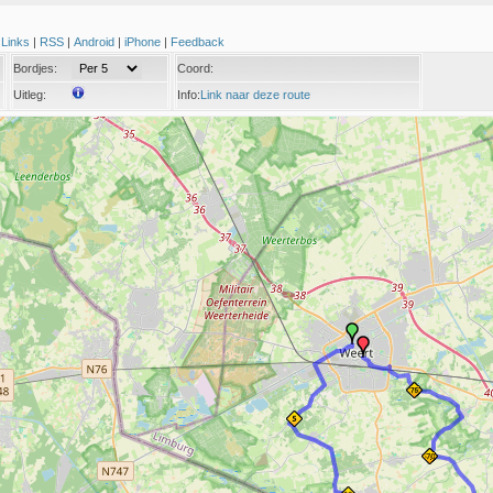
|
Links
|
RSS
|
Android
|
iPhone
|
Feedback
Bordjes:
Coord:
Uitleg:
Info:
Link naar deze route