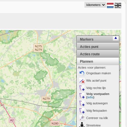
Markers
Acties punt
Acties route
Plannen
Acties voor plannen:
Ongedaan maken
Wis actief punt
Volg rechte lijn
Volg voetpaden
(
info
)
Volg autowegen
Volg fietspaden
Centreer na klik
Streetview