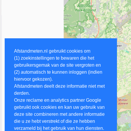
Afstandmeten.nl gebruikt cookies om
(1) zoekinstellingen te bewaren die het
gebruikersgemak van de site vergroten en
(2) automatisch te kunnen inloggen (indien
hiervoor gekozen).
Afstandmeten deelt deze informatie niet met
derden.
Onze reclame en analytics partner Google
gebruikt ook cookies en kan uw gebruik van
deze site combineren met andere informatie
die u ze hebt verstrekt of die ze hebben
verzameld bij het gebruik van hun diensten.