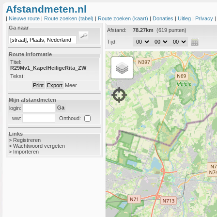
Afstandmeten.nl
|
Nieuwe route
|
Route zoeken (tabel)
|
Route zoeken (kaart)
|
Donaties
|
Uitleg
|
Privacy
Ga naar
Afstand:
78.27km
(619 punten)
Tijd:
Route informatie
Titel:
R29Mv1_KapelHeiligeRita_ZW
Tekst:
Meer
Mijn afstandmeten
login:
Onthoud:
ww:
Links
>
Registreren
>
Wachtwoord vergeten
>
Importeren