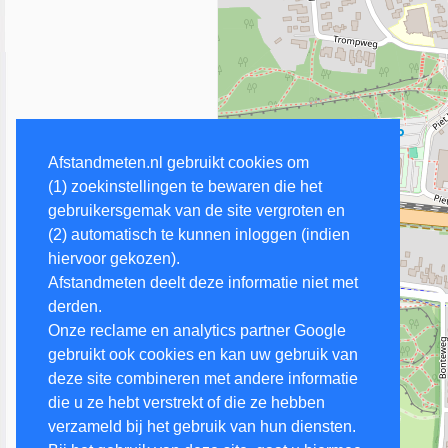
Afstandmeten.nl gebruikt cookies om
(1) zoekinstellingen te bewaren die het
gebruikersgemak van de site vergroten en
(2) automatisch te kunnen inloggen (indien
hiervoor gekozen).
Afstandmeten deelt deze informatie niet met
derden.
Onze reclame en analytics partner Google
gebruikt ook cookies en kan uw gebruik van
deze site combineren met andere informatie
die u ze hebt verstrekt of die ze hebben
verzameld bij het gebruik van hun diensten.