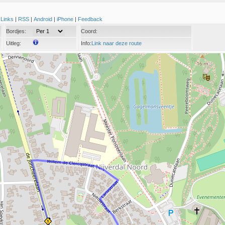
|
Links
|
RSS
|
Android
|
iPhone
|
Feedback
Bordjes:
Coord:
Uitleg:
Info:
Link naar deze route