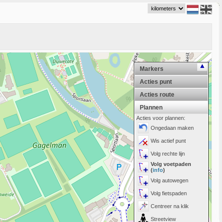
Markers
Acties punt
Acties route
Plannen
Acties voor plannen:
Ongedaan maken
Wis actief punt
Volg rechte lijn
Volg voetpaden
(
info
)
Volg autowegen
Volg fietspaden
Centreer na klik
Streetview