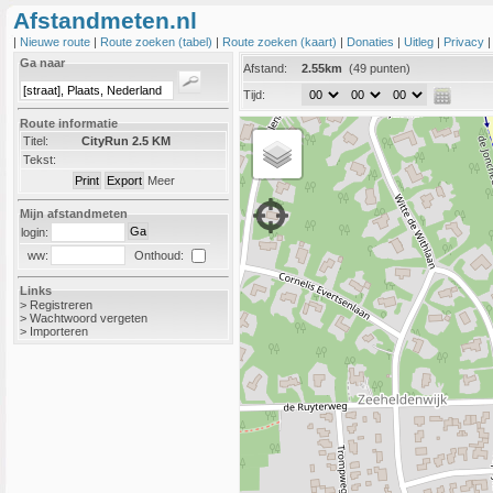
Afstandmeten.nl
|
Nieuwe route
|
Route zoeken (tabel)
|
Route zoeken (kaart)
|
Donaties
|
Uitleg
|
Privacy
Ga naar
Afstand:
2.55km
(49 punten)
Tijd:
Route informatie
Titel:
CityRun 2.5 KM
Tekst:
Meer
Mijn afstandmeten
login:
Onthoud:
ww:
Links
>
Registreren
>
Wachtwoord vergeten
>
Importeren