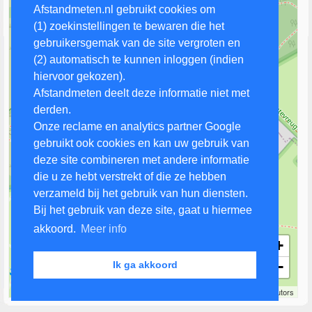
Afstandmeten.nl gebruikt cookies om
(1) zoekinstellingen te bewaren die het
gebruikersgemak van de site vergroten en
(2) automatisch te kunnen inloggen (indien
hiervoor gekozen).
Afstandmeten deelt deze informatie niet met
derden.
Onze reclame en analytics partner Google
gebruikt ook cookies en kan uw gebruik van
deze site combineren met andere informatie
die u ze hebt verstrekt of die ze hebben
verzameld bij het gebruik van hun diensten.
Bij het gebruik van deze site, gaat u hiermee
akkoord.
Meer info
+
−
Ik ga akkoord
100 m
Leaflet
| Map data ©
OpenStreetMap
contributors