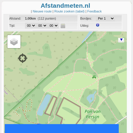
Afstandmeten.nl
|
Nieuwe route
|
Route zoeken (tabel)
|
Feedback
Afstand:
1.00km
(112 punten)
Bordjes:
Tijd:
Uitleg:
Coord:
Info:
Link naar deze route