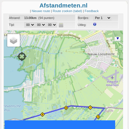
Afstandmeten.nl
|
Nieuwe route
|
Route zoeken (tabel)
|
Feedback
Afstand:
13.00km
(94 punten)
Bordjes:
Tijd:
Uitleg:
Coord:
Info:
Link naar deze route