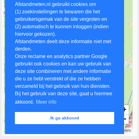
Afstandmeten.nl gebruikt cookies om
(1) zoekinstellingen te bewaren die het
gebruikersgemak van de site vergroten en
(2) automatisch te kunnen inloggen (indien
hiervoor gekozen).
Afstandmeten deelt deze informatie niet met
derden.
Onze reclame en analytics partner Google
gebruikt ook cookies en kan uw gebruik van
deze site combineren met andere informatie
die u ze hebt verstrekt of die ze hebben
verzameld bij het gebruik van hun diensten.
Bij het gebruik van deze site, gaat u hiermee
akkoord.
Meer info
+
−
Ik ga akkoord
1 km
Leaflet
| Map data ©
OpenStreetMap
contributors