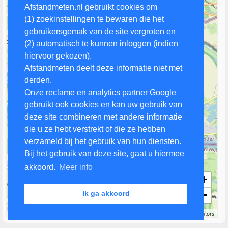
Afstandmeten.nl gebruikt cookies om
(1) zoekinstellingen te bewaren die het
gebruikersgemak van de site vergroten en
(2) automatisch te kunnen inloggen (indien
hiervoor gekozen).
Afstandmeten deelt deze informatie niet met
derden.
Onze reclame en analytics partner Google
gebruikt ook cookies en kan uw gebruik van
deze site combineren met andere informatie
die u ze hebt verstrekt of die ze hebben
verzameld bij het gebruik van hun diensten.
Bij het gebruik van deze site, gaat u hiermee
akkoord.
Meer info
+
−
Ik ga akkoord
2 km
Leaflet
| Map data ©
OpenStreetMap
contributors