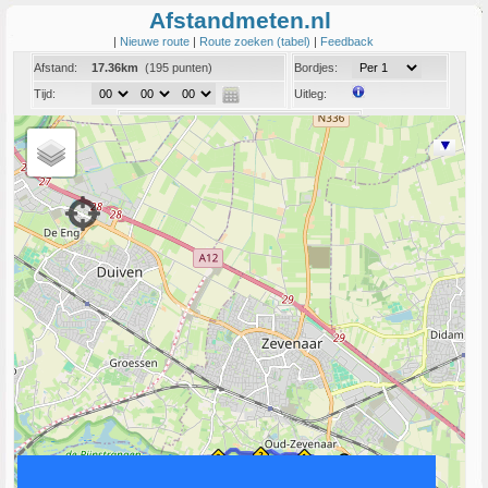
Afstandmeten.nl
|
Nieuwe route
|
Route zoeken (tabel)
|
Feedback
Afstand:
17.36km
(195 punten)
Bordjes:
Tijd:
Uitleg:
Coord:
Info:
Link naar deze route