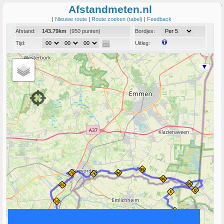
Afstandmeten.nl
|
Nieuwe route
|
Route zoeken (tabel)
|
Feedback
Afstand:
143.79km
(950 punten)
Bordjes:
Tijd:
Uitleg:
Coord:
Info:
Link naar deze route