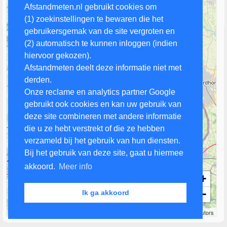
Afstandmeten.nl gebruikt cookies om
(1) zoekinstellingen te bewaren die het
gebruikersgemak van de site vergroten en
(2) automatisch te kunnen inloggen (indien
hiervoor gekozen).
Afstandmeten deelt deze informatie niet met
derden.
Onze reclame en analytics partner Google
gebruikt ook cookies en kan uw gebruik van
deze site combineren met andere informatie
die u ze hebt verstrekt of die ze hebben
verzameld bij het gebruik van hun diensten.
Bij het gebruik van deze site, gaat u hiermee
akkoord.
Meer info
+
−
Ik ga akkoord
5 km
Leaflet
| Map data ©
OpenStreetMap
contributors