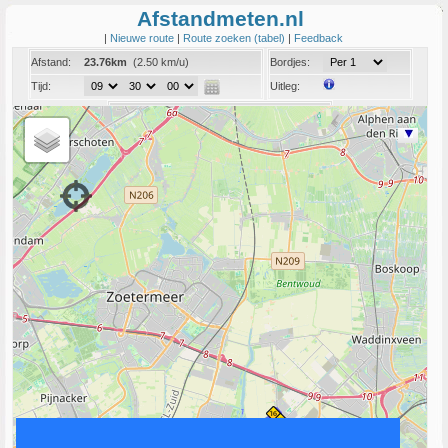
Afstandmeten.nl
|
Nieuwe route
|
Route zoeken (tabel)
|
Feedback
Afstand:
23.76km
(2.50 km/u)
Bordjes:
Tijd:
Uitleg:
Coord:
Info:
Link naar deze route