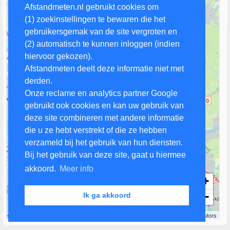
Afstandmeten.nl gebruikt cookies om
(1) zoekinstellingen te bewaren die het
gebruikersgemak van de site vergroten en
(2) automatisch te kunnen inloggen (indien
hiervoor gekozen).
Afstandmeten deelt deze informatie niet met
derden.
Onze reclame en analytics partner Google
gebruikt ook cookies en kan uw gebruik van
deze site combineren met andere informatie
die u ze hebt verstrekt of die ze hebben
verzameld bij het gebruik van hun diensten.
Bij het gebruik van deze site, gaat u hiermee
akkoord.
Meer info
+
−
Ik ga akkoord
3 km
Leaflet
| Map data ©
OpenStreetMap
contributors