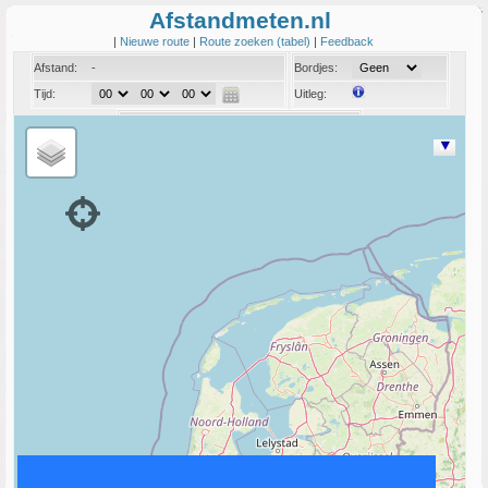
Afstandmeten.nl
|
Nieuwe route
|
Route zoeken (tabel)
|
Feedback
Afstand:
-
Bordjes:
Tijd:
Uitleg:
Coord:
Info: