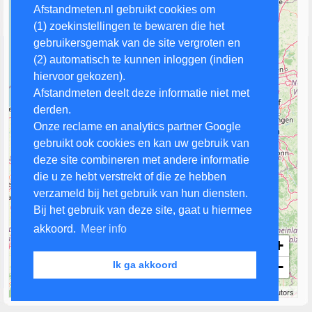
Afstandmeten.nl gebruikt cookies om
(1) zoekinstellingen te bewaren die het
gebruikersgemak van de site vergroten en
(2) automatisch te kunnen inloggen (indien
hiervoor gekozen).
Afstandmeten deelt deze informatie niet met
derden.
Onze reclame en analytics partner Google
gebruikt ook cookies en kan uw gebruik van
deze site combineren met andere informatie
die u ze hebt verstrekt of die ze hebben
verzameld bij het gebruik van hun diensten.
Bij het gebruik van deze site, gaat u hiermee
akkoord.
Meer info
+
−
Ik ga akkoord
50 km
Leaflet
| Map data ©
OpenStreetMap
contributors