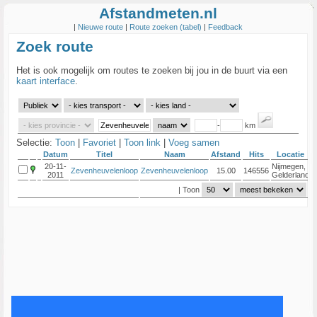
Afstandmeten.nl
|
Nieuwe route
|
Route zoeken (tabel)
|
Feedback
Zoek route
Het is ook mogelijk om routes te zoeken bij jou in de buurt via een
kaart interface
.
-
km
Selectie:
Toon
|
Favoriet
|
Toon link
|
Voeg samen
Datum
Titel
Naam
Afstand
Hits
Locatie
20-11-
Nijmegen,
Zevenheuvelenloop
Zevenheuvelenloop
15.00
146556
2011
Gelderland
| Toon
|