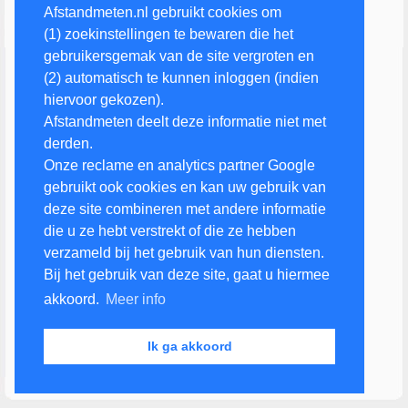
Afstandmeten.nl gebruikt cookies om
(1) zoekinstellingen te bewaren die het
gebruikersgemak van de site vergroten en
(2) automatisch te kunnen inloggen (indien
hiervoor gekozen).
Afstandmeten deelt deze informatie niet met
derden.
Onze reclame en analytics partner Google
gebruikt ook cookies en kan uw gebruik van
deze site combineren met andere informatie
die u ze hebt verstrekt of die ze hebben
verzameld bij het gebruik van hun diensten.
Bij het gebruik van deze site, gaat u hiermee
akkoord.
Meer info
Ik ga akkoord