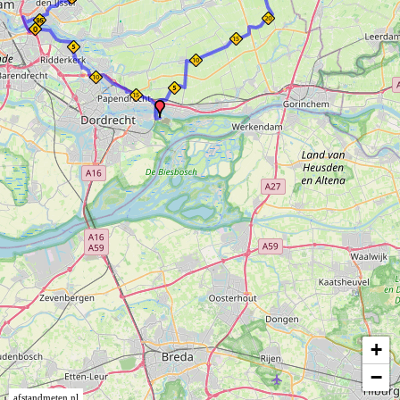
+
−
afstandmeten.nl