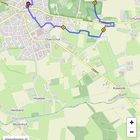
+
−
afstandmeten.nl