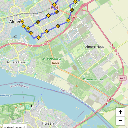
+
−
afstandmeten.nl