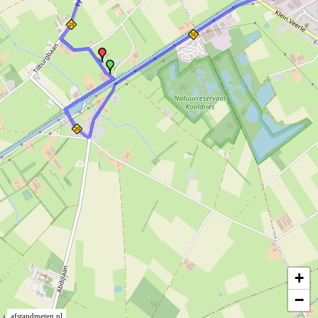
+
−
afstandmeten.nl