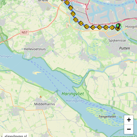
+
−
afstandmeten.nl